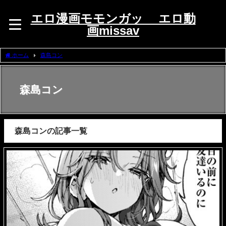
エロ漫画モモンガッ エロ動
画missav
ホーム
森島コン
森島コン
森島コンの記事一覧