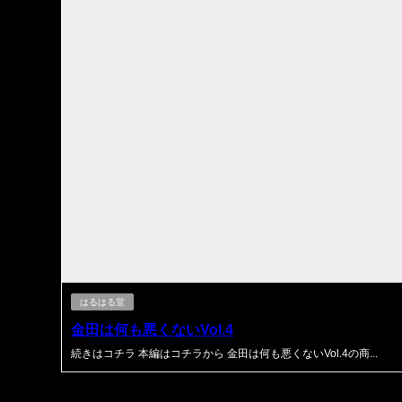
はるはる堂
金田は何も悪くないVol.4
続きはコチラ 本編はコチラから 金田は何も悪くないVol.4の商...